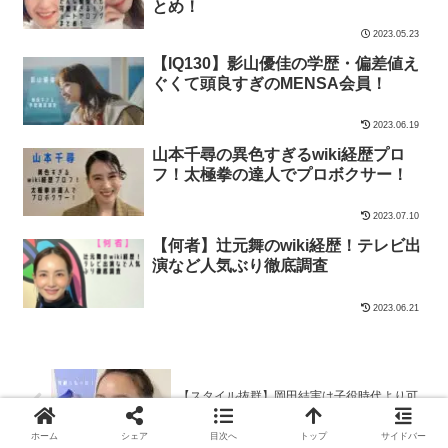
とめ！
2023.05.23
【IQ130】影山優佳の学歴・偏差値え
ぐくて頭良すぎのMENSA会員！
2023.06.19
山本千尋の異色すぎるwiki経歴プロ
フ！太極拳の達人でプロボクサー！
2023.07.10
【何者】辻元舞のwiki経歴！テレビ出
演など人気ぶり徹底調査
2023.06.21
【スタイル抜群】岡田結実は子役時代より可
愛くなった！すっぴんも綺麗
ホーム
シェア
目次へ
トップ
サイドバー