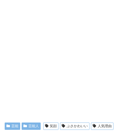
芸能
芸能人
笑顔
ぶさかわいい
人気理由