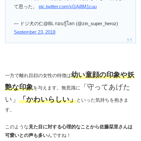
て思った。
pic.twitter.com/xGAj8M1cuu
— ドジ犬の仁@BL กอบกู้โลก (@zin_super_heroz)
September 23, 2018
幼い童顔の印象や妖
一方で離れ目顔の女性の特徴は
艶な印象
「守ってあげた
を与えます。無意識に
い」
「かわいらしい」
といった気持ちを抱きま
す。
このような
見た目に対する心理的なことから佐藤栞里さんは
可愛いとの声も多い
んですね！