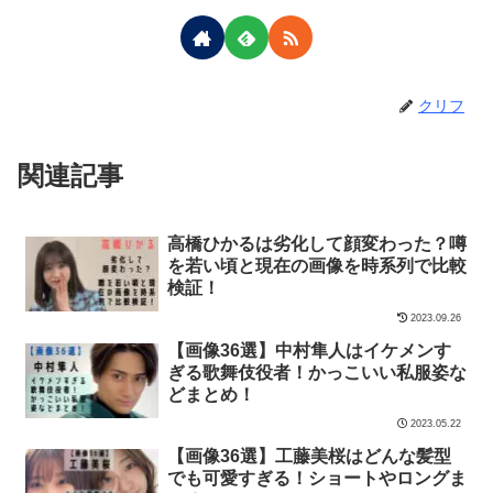
クリフ
関連記事
高橋ひかるは劣化して顔変わった？噂
を若い頃と現在の画像を時系列で比較
検証！
2023.09.26
【画像36選】中村隼人はイケメンす
ぎる歌舞伎役者！かっこいい私服姿な
どまとめ！
2023.05.22
【画像36選】工藤美桜はどんな髪型
でも可愛すぎる！ショートやロングま