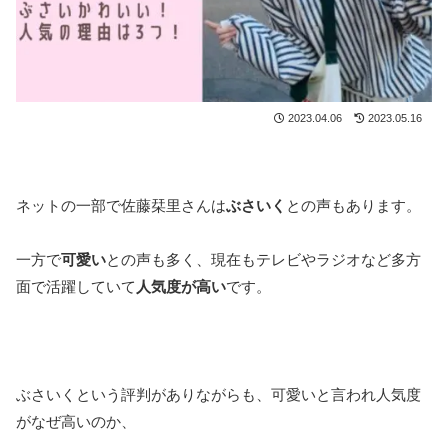
2023.04.06
2023.05.16
ネットの一部で佐藤栞里さんは
ぶさいく
との声もあります。
一方で
可愛い
との声も多く、現在もテレビやラジオなど多方
面で活躍していて
人気度が高い
です。
ぶさいくという評判がありながらも、可愛いと言われ人気度
がなぜ高いのか、