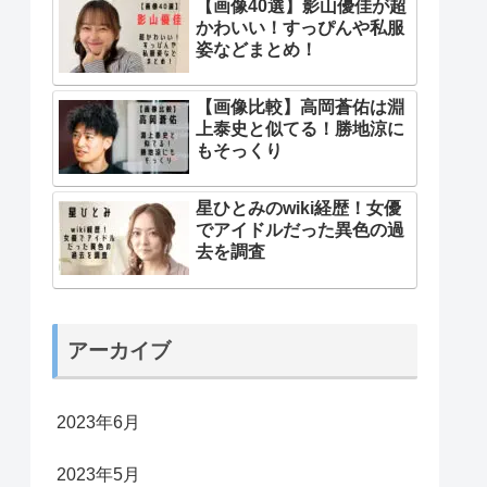
【画像40選】影山優佳が超
かわいい！すっぴんや私服
姿などまとめ！
【画像比較】高岡蒼佑は淵
上泰史と似てる！勝地涼に
もそっくり
星ひとみのwiki経歴！女優
でアイドルだった異色の過
去を調査
アーカイブ
2023年6月
2023年5月