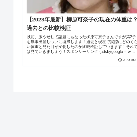
【2023年最新】柳原可奈子の現在の体重は
過去との比較検証
以前、激やせして話題にもなった柳原可奈子さんですが第2子
を無事出産しついに復帰します！過去と現在で実際にどのく
い体重と見た目が変化したのか比較検証していきます！それ
は見ていきましょう！スポンサーリンク (adsbygoogle = wi...
2023.04.